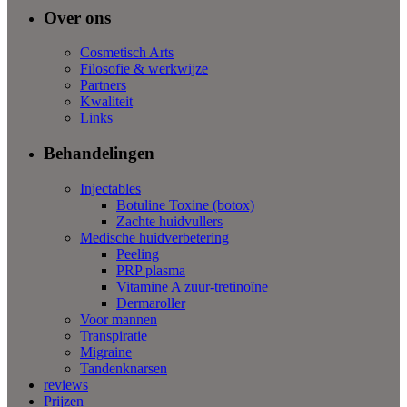
Over ons
Cosmetisch Arts
Filosofie & werkwijze
Partners
Kwaliteit
Links
Behandelingen
Injectables
Botuline Toxine (botox)
Zachte huidvullers
Medische huidverbetering
Peeling
PRP plasma
Vitamine A zuur-tretinoïne
Dermaroller
Voor mannen
Transpiratie
Migraine
Tandenknarsen
reviews
Prijzen