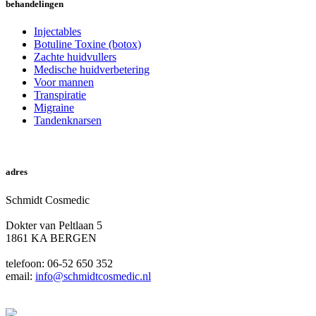
behandelingen
Injectables
Botuline Toxine (botox)
Zachte huidvullers
Medische huidverbetering
Voor mannen
Transpiratie
Migraine
Tandenknarsen
online afspraak
adres
Schmidt Cosmedic
Dokter van Peltlaan 5
1861 KA BERGEN
telefoon: 06-52 650 352
email:
info@schmidtcosmedic.nl