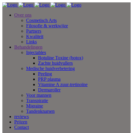
Over ons
Cosmetisch Arts
Filosofie & werkwijze
Partners
Kwaliteit
Links
Behandelingen
Injectables
Botuline Toxine (botox)
Zachte huidvullers
Medische huidverbetering
Peeling
PRP plasma
Vitamine A zuur-tretinoïne
Dermaroller
Voor mannen
Transpiratie
Migraine
Tandenknarsen
reviews
Prijzen
Contact