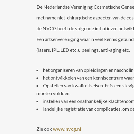
De Nederlandse Vereniging Cosmetische Geneesk
met name niet-chirurgische aspecten van de co
de NVCG heeft de volgende initiatieven ontwik
Een artsenvereniging waarin veel kennis gebund
(lasers, IPL, LED etc.), peelings, anti-aging etc.
het organiseren van opleidingen en nascholi
het ontwikkelen van een kenniscentrum waari
Opstellen van kwaliteitseisen. Er is een ste
moeten voldoen.
instellen van een onafhankelijke klachtenco
landelijke registratie van complicaties, om 
Zie ook
www.nvcg.nl