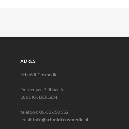
ADRES
Schmidt Cosmedic
Dokter van Peltlaan 5
1861 KA BERGEN
telefoon: 06-52 650 352
email:
info@schmidtcosmedic.nl