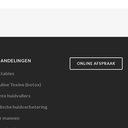
HANDELINGEN
ONLINE AFSPRAAK
ctables
line Toxine (botox)
te huidvullers
ische huidverbetering
r mannen