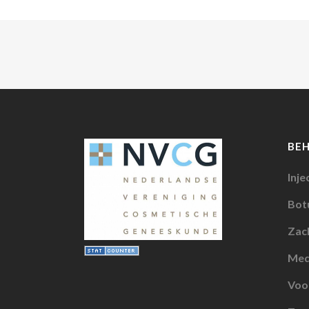
BE
Inje
Botu
Zach
Med
Voo