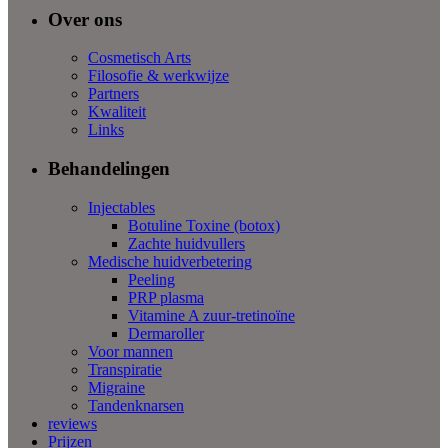
Over ons
Cosmetisch Arts
Filosofie & werkwijze
Partners
Kwaliteit
Links
Behandelingen
Injectables
Botuline Toxine (botox)
Zachte huidvullers
Medische huidverbetering
Peeling
PRP plasma
Vitamine A zuur-tretinoïne
Dermaroller
Voor mannen
Transpiratie
Migraine
Tandenknarsen
reviews
Prijzen