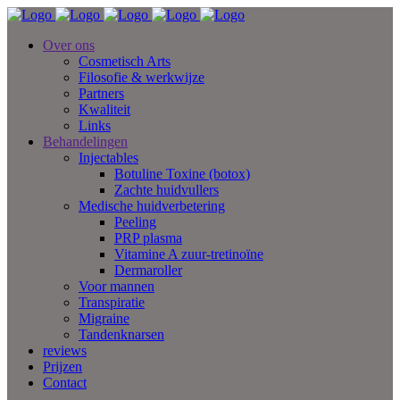
Over ons
Cosmetisch Arts
Filosofie & werkwijze
Partners
Kwaliteit
Links
Behandelingen
Injectables
Botuline Toxine (botox)
Zachte huidvullers
Medische huidverbetering
Peeling
PRP plasma
Vitamine A zuur-tretinoïne
Dermaroller
Voor mannen
Transpiratie
Migraine
Tandenknarsen
reviews
Prijzen
Contact