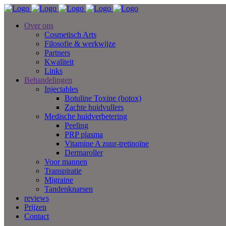
Over ons
Cosmetisch Arts
Filosofie & werkwijze
Partners
Kwaliteit
Links
Behandelingen
Injectables
Botuline Toxine (botox)
Zachte huidvullers
Medische huidverbetering
Peeling
PRP plasma
Vitamine A zuur-tretinoïne
Dermaroller
Voor mannen
Transpiratie
Migraine
Tandenknarsen
reviews
Prijzen
Contact