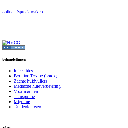
online afspraak maken
behandelingen
Injectables
Botuline Toxine (botox)
Zachte huidvullers
Medische huidverbetering
Voor mannen
Transpiratie
Migraine
Tandenknarsen
online afspraak
adres