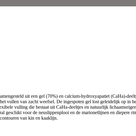
s samengesteld uit een gel (70%) en calcium-hydroxyapatiet (CaHa)-dee
het vullen van zacht weefsel. De ingespoten gel lost geleidelijk op in 
xibele vulling die bestaat uit CaHa-deeltjes en natuurlijk lichaamseige
al geschikt voor de neuslippenplooi en de marionetlijnen en diepere rim
contouren van kin en kaaklijn.