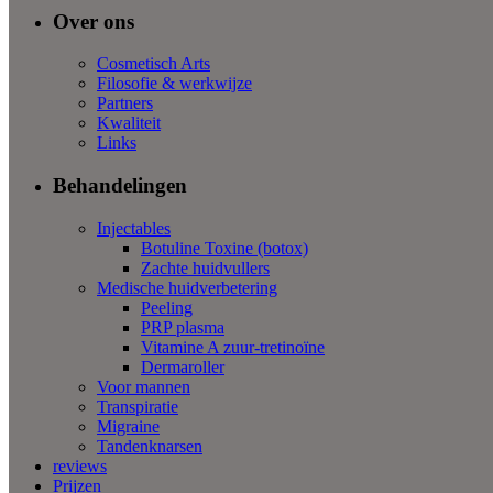
Over ons
Cosmetisch Arts
Filosofie & werkwijze
Partners
Kwaliteit
Links
Behandelingen
Injectables
Botuline Toxine (botox)
Zachte huidvullers
Medische huidverbetering
Peeling
PRP plasma
Vitamine A zuur-tretinoïne
Dermaroller
Voor mannen
Transpiratie
Migraine
Tandenknarsen
reviews
Prijzen