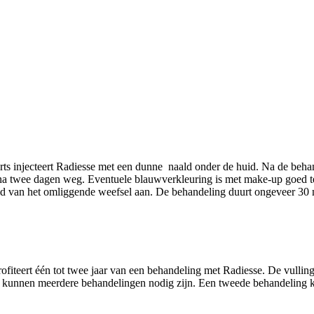
rts injecteert Radiesse met een dunne naald onder de huid. Na de beha
t na twee dagen weg. Eventuele blauwverkleuring is met make-up goed te
id van het omliggende weefsel aan. De behandeling duurt ongeveer 30 
rofiteert één tot twee jaar van een behandeling met Radiesse. De vullin
taat kunnen meerdere behandelingen nodig zijn. Een tweede behandeling