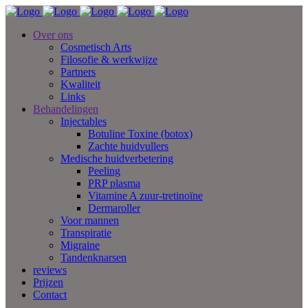
Over ons
Cosmetisch Arts
Filosofie & werkwijze
Partners
Kwaliteit
Links
Behandelingen
Injectables
Botuline Toxine (botox)
Zachte huidvullers
Medische huidverbetering
Peeling
PRP plasma
Vitamine A zuur-tretinoïne
Dermaroller
Voor mannen
Transpiratie
Migraine
Tandenknarsen
reviews
Prijzen
Contact