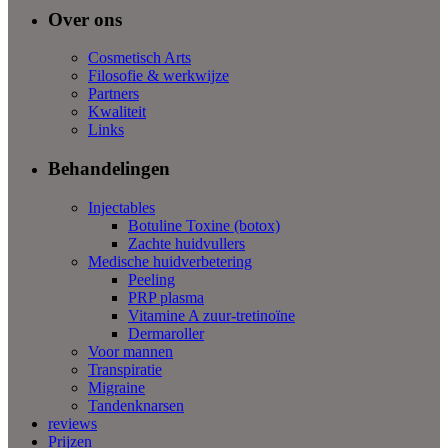
Over ons
Cosmetisch Arts
Filosofie & werkwijze
Partners
Kwaliteit
Links
Behandelingen
Injectables
Botuline Toxine (botox)
Zachte huidvullers
Medische huidverbetering
Peeling
PRP plasma
Vitamine A zuur-tretinoïne
Dermaroller
Voor mannen
Transpiratie
Migraine
Tandenknarsen
reviews
Prijzen