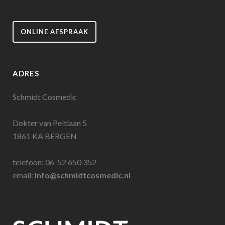
ONLINE AFSPRAAK
ADRES
Schmidt Cosmedic
Dokter van Peltlaan 5
1861 KA BERGEN
telefoon: 06-52 650 352
email:
info@schmidtcosmedic.nl