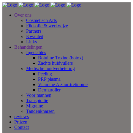
Over ons
Cosmetisch Arts
Filosofie & werkwijze
Partners
Kwaliteit
Links
Behandelingen
Injectables
Botuline Toxine (botox)
Zachte huidvullers
Medische huidverbetering
Peeling
PRP plasma
Vitamine A zuur-tretinoïne
Dermaroller
Voor mannen
Transpiratie
Migraine
Tandenknarsen
reviews
Prijzen
Contact