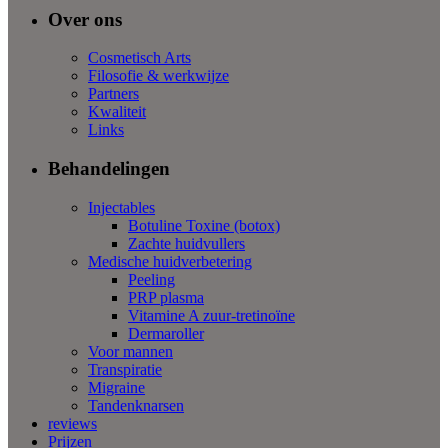
Over ons
Cosmetisch Arts
Filosofie & werkwijze
Partners
Kwaliteit
Links
Behandelingen
Injectables
Botuline Toxine (botox)
Zachte huidvullers
Medische huidverbetering
Peeling
PRP plasma
Vitamine A zuur-tretinoïne
Dermaroller
Voor mannen
Transpiratie
Migraine
Tandenknarsen
reviews
Prijzen