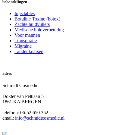
behandelingen
Injectables
Botuline Toxine (botox)
Zachte huidvullers
Medische huidverbetering
Voor mannen
Transpiratie
Migraine
Tandenknarsen
online afspraak
adres
Schmidt Cosmedic
Dokter van Peltlaan 5
1861 KA BERGEN
telefoon: 06-52 650 352
email:
info@schmidtcosmedic.nl