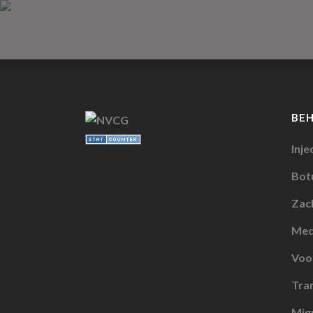
BELEVING4
BE
Inje
Botu
Zach
Med
Voo
Tran
Mig