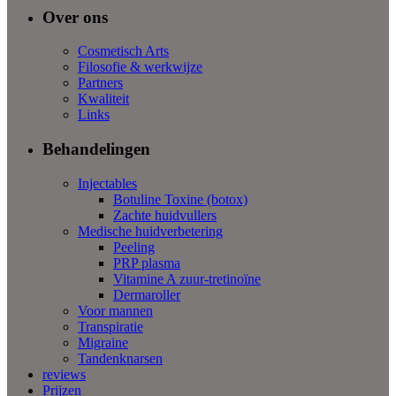
Over ons
Cosmetisch Arts
Filosofie & werkwijze
Partners
Kwaliteit
Links
Behandelingen
Injectables
Botuline Toxine (botox)
Zachte huidvullers
Medische huidverbetering
Peeling
PRP plasma
Vitamine A zuur-tretinoïne
Dermaroller
Voor mannen
Transpiratie
Migraine
Tandenknarsen
reviews
Prijzen