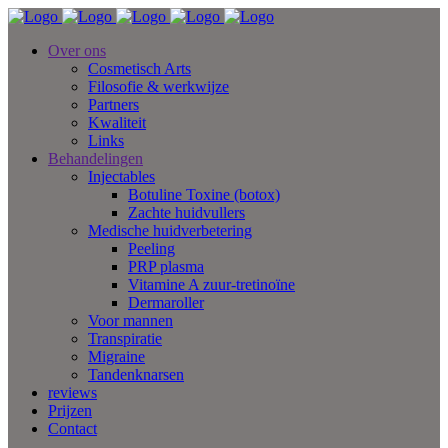
Over ons
Cosmetisch Arts
Filosofie & werkwijze
Partners
Kwaliteit
Links
Behandelingen
Injectables
Botuline Toxine (botox)
Zachte huidvullers
Medische huidverbetering
Peeling
PRP plasma
Vitamine A zuur-tretinoïne
Dermaroller
Voor mannen
Transpiratie
Migraine
Tandenknarsen
reviews
Prijzen
Contact