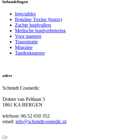
behandelingen
Injectables
Botuline Toxine (botox)
Zachte huidvullers
Medische huidverbetering
Voor mannen
Transpiratie
Migraine
Tandenknarsen
online afspraak
adres
Schmidt Cosmedic
Dokter van Peltlaan 5
1861 KA BERGEN
telefoon: 06-52 650 352
email:
info@schmidtcosmedic.nl