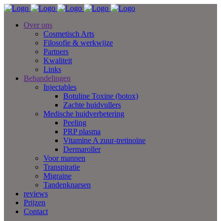
Over ons
Cosmetisch Arts
Filosofie & werkwijze
Partners
Kwaliteit
Links
Behandelingen
Injectables
Botuline Toxine (botox)
Zachte huidvullers
Medische huidverbetering
Peeling
PRP plasma
Vitamine A zuur-tretinoïne
Dermaroller
Voor mannen
Transpiratie
Migraine
Tandenknarsen
reviews
Prijzen
Contact