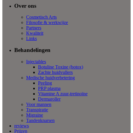
Over ons
Cosmetisch Arts
Filosofie & werkwijze
Partners
Kwaliteit
Links
Behandelingen
Injectables
Botuline Toxine (botox)
Zachte huidvullers
Medische huidverbetering
Peeling
PRP plasma
Vitamine A zuur-tretinoïne
Dermaroller
Voor mannen
Transpiratie
Migraine
Tandenknarsen
reviews
Prijzen