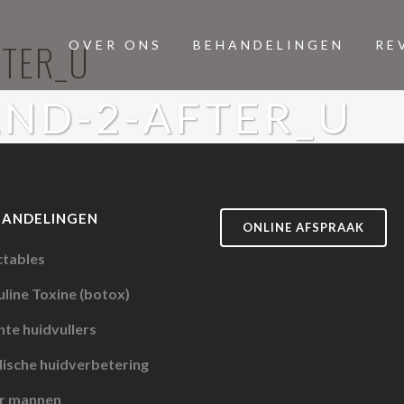
FTER_U
OVER ONS
BEHANDELINGEN
RE
AND-2-AFTER_U
HANDELINGEN
ONLINE AFSPRAAK
ctables
line Toxine (botox)
te huidvullers
ische huidverbetering
r mannen