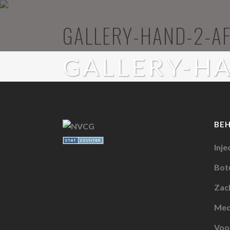
GALLERY-HAND-2-A
GALLERY-H
BE
Inje
Botu
Zach
Med
Voo