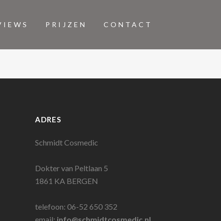
VIEWS
PRIJZEN
CONTACT
ADRES
Schmidt Cosmedic
Dokter van Peltlaan 5
1861 KA BERGEN
telefoon: 06-52 650 352
email:
info@schmidtcosmedic.nl