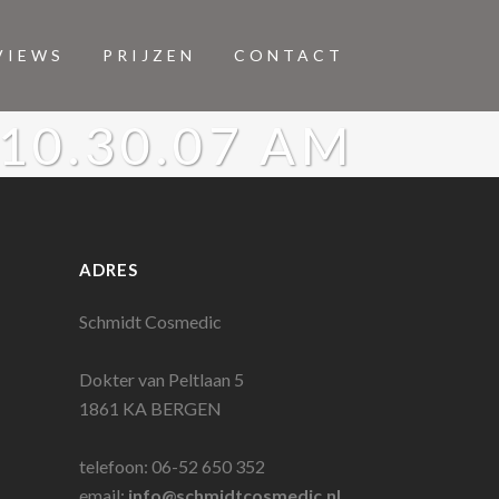
VIEWS
PRIJZEN
CONTACT
10.30.07 AM
ADRES
Schmidt Cosmedic
Dokter van Peltlaan 5
1861 KA BERGEN
telefoon: 06-52 650 352
email:
info@schmidtcosmedic.nl