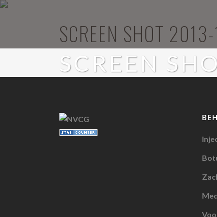
SCREEN SHOT 2013-1
SCREEN SHOT
BE
Inje
Botu
Zach
Med
Voo