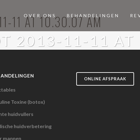
1-11 AT 10.30.07 AM
OVER ONS
BEHANDELINGEN
RE
 2013-11-11 AT 
HANDELINGEN
ONLINE AFSPRAAK
ctables
line Toxine (botox)
te huidvullers
ische huidverbetering
r mannen